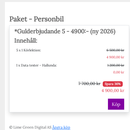
Paket - Personbil
*Gulderbjudande 5 - 4900:- (ny 2026)
Innehåll:
5 x 1 Körlektion:
6 500,00 kr
4 900,00 kr
1 x Data tester - Hallunda:
1 200,00 kr
0,00 kr
7 700,00 kr
Spara 36%
4 900,00 kr
Köp
© Lime Green Digital AS
Ångra köp